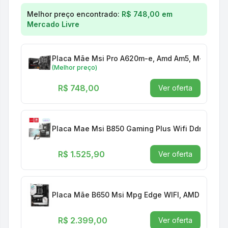
Comparação de preços para
Placa Mãe Msi Mpg B
Melhor preço encontrado:
R$ 748,00
em
Mercado Livre
Placa Mãe Msi Pro A620m-e, Amd Am5, M-atx, 91
(Melhor preço)
R$ 748,00
Ver oferta
Placa Mae Msi B850 Gaming Plus Wifi Ddr5 Amd
R$ 1.525,90
Ver oferta
Placa Mãe B650 Msi Mpg Edge WIFI, AMD Am5, A
R$ 2.399,00
Ver oferta