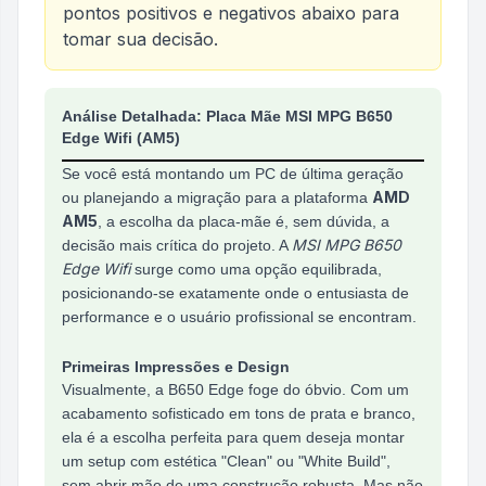
pontos positivos e negativos abaixo para
tomar sua decisão.
Análise do produto
Placa Mãe Msi Mpg B650 Edg
Análise Detalhada: Placa Mãe MSI MPG B650
Edge Wifi (AM5)
Se você está montando um PC de última geração
AMD
ou planejando a migração para a plataforma
AM5
, a escolha da placa-mãe é, sem dúvida, a
MSI MPG B650
decisão mais crítica do projeto. A
Edge Wifi
surge como uma opção equilibrada,
posicionando-se exatamente onde o entusiasta de
performance e o usuário profissional se encontram.
Primeiras Impressões e Design
Visualmente, a B650 Edge foge do óbvio. Com um
acabamento sofisticado em tons de prata e branco,
ela é a escolha perfeita para quem deseja montar
um setup com estética "Clean" ou "White Build",
sem abrir mão de uma construção robusta. Mas não