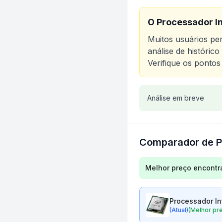
O
Processador In
Muitos usuários p
análise de históric
Verifique os pontos
Análise do produt
Análise em breve
Comparador de P
Comparação de preç
Melhor preço encontr
Processador In
(Atual)
(Melhor pr