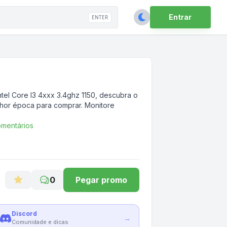
Entrar
ENTER
tel Core I3 4xxx 3.4ghz 1150
, descubra o
lhor época para comprar. Monitore
mentários
0
Pegar promo
Discord
→
Comunidade e dicas