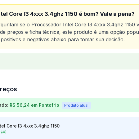
tel Core I3 4xxx 3.4ghz 1150
é bom? Vale a pena?
erguntam se o
Processador Intel Core I3 4xxx 3.4ghz 1150
v
o de preços e ficha técnica, este produto é uma opção popu
 positivos e negativos abaixo para tomar sua decisão.
o
Processador Intel Core I3 4xxx 3.4ghz 1150
reços
os para
Processador Intel Core I3 4xxx 3.4ghz 1150
ado:
R$ 56,24
em
Pontofrio
Produto atual
tel Core I3 4xxx 3.4ghz 1150
eço)