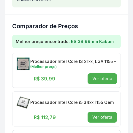
Análise do produto
Processador Intel Core I5 34
Comparador de Preços
Comparação de preços para
Processador Intel Cor
Melhor preço encontrado:
R$ 39,99
em
Kabum
Processador Intel Core I3 21xx, LGA 1155 - Oem
(Melhor preço)
R$ 39,99
Ver oferta
Processador Intel Core i5 34xx 1155 Oem
R$ 112,79
Ver oferta