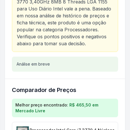
3770 3,40GHz 8MB 8 Threads LGA 1155
para Uso Diário Intel
vale a pena. Baseado
em nossa análise de histórico de preços e
ficha técnica, este produto é uma opção
popular na categoria
Processadores
.
Verifique os pontos positivos e negativos
abaixo para tomar sua decisão.
Análise do produto
Análise em breve
Processador para Computador
Comparador de Preços
Comparação de preços para
Processador para Com
Melhor preço encontrado:
R$ 465,50
em
Mercado Livre