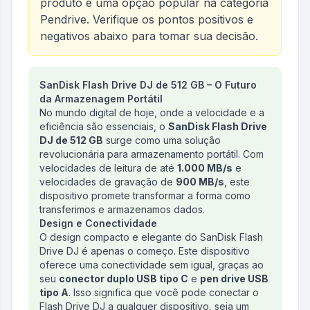
produto é uma opção popular na categoria
Pendrive
. Verifique os pontos positivos e
negativos abaixo para tomar sua decisão.
Análise do produto
SanDisk Flash Drive DJ de 512 GB – O Futuro
SanDisk Flash Drive DJ de 51
da Armazenagem Portátil
No mundo digital de hoje, onde a velocidade e a
eficiência são essenciais, o
SanDisk Flash Drive
DJ de 512 GB
surge como uma solução
revolucionária para armazenamento portátil. Com
velocidades de leitura de até
1.000 MB/s
e
velocidades de gravação de
900 MB/s
, este
dispositivo promete transformar a forma como
transferimos e armazenamos dados.
Design e Conectividade
O design compacto e elegante do SanDisk Flash
Drive DJ é apenas o começo. Este dispositivo
oferece uma conectividade sem igual, graças ao
seu
conector duplo USB tipo C
e
pen drive USB
tipo A
. Isso significa que você pode conectar o
Flash Drive DJ a qualquer dispositivo, seja um