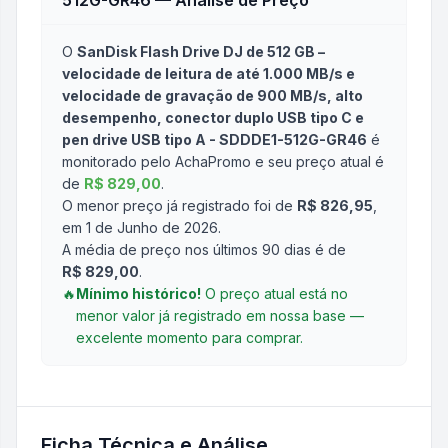
512G-GR46
— Análise de Preço
O
SanDisk Flash Drive DJ de 512 GB –
velocidade de leitura de até 1.000 MB/s e
velocidade de gravação de 900 MB/s, alto
desempenho, conector duplo USB tipo C e
pen drive USB tipo A - SDDDE1-512G-GR46
é
monitorado pelo AchaPromo e seu preço atual é
de
R$ 829,00
.
O menor preço já registrado foi de
R$ 826,95
,
em 1 de Junho de 2026
.
A média de preço nos últimos 90 dias é de
R$ 829,00
.
🔥
Mínimo histórico!
O preço atual está no
menor valor já registrado em nossa base —
excelente momento para comprar.
Ficha Técnica e Análise