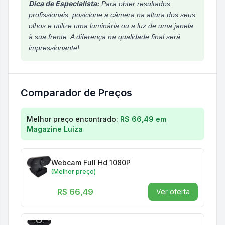
Dica de Especialista:
Para obter resultados
profissionais, posicione a câmera na altura dos seus
olhos e utilize uma luminária ou a luz de uma janela
à sua frente. A diferença na qualidade final será
impressionante!
Comparador de Preços
Comparação de preços para
Web Cam Webcam Ful
Melhor preço encontrado:
R$ 66,49
em
Magazine Luiza
Webcam Full Hd 1080P
(Melhor preço)
R$ 66,49
Ver oferta