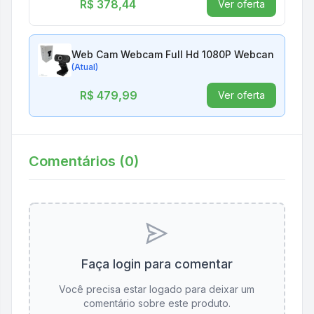
R$ 378,44
Ver oferta
Web Cam Webcam Full Hd 1080P Webcan
(Atual)
R$ 479,99
Ver oferta
Comentários (
0
)
Faça login para comentar
Você precisa estar logado para deixar um
comentário sobre este produto.