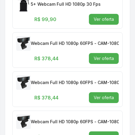
5+ Webcam Full HD 1080p 30 Fps
R$ 99,90
Ver oferta
Webcam Full HD 1080p 60FPS - CAM-1080p
R$ 378,44
Ver oferta
Webcam Full HD 1080p 60FPS - CAM-1080p
R$ 378,44
Ver oferta
Webcam Full HD 1080p 60FPS - CAM-1080p