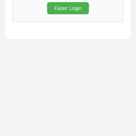
Fazer Login