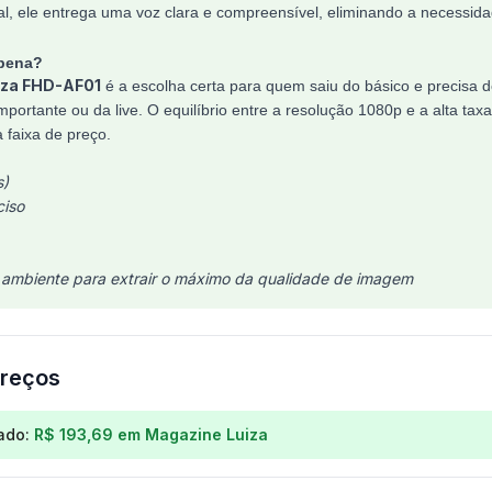
al, ele entrega uma voz clara e compreensível, eliminando a necessid
 pena?
za FHD-AF01
é a escolha certa para quem saiu do básico e precisa
portante ou da live. O equilíbrio entre a resolução 1080p e a alta ta
faixa de preço.
s)
ciso
o ambiente para extrair o máximo da qualidade de imagem
reços
os para
Webcam Pcyes Raza Fhd-Af01 Full Hd 1080P 60F
ado:
R$ 193,69
em
Magazine Luiza