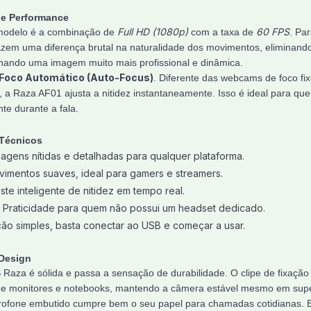
 e Performance
Full HD (1080p)
60 FPS
 modelo é a combinação de
com a taxa de
. Pa
zem uma diferença brutal na naturalidade dos movimentos, eliminando
nando uma imagem muito mais profissional e dinâmica.
Foco Automático (Auto-Focus)
. Diferente das webcams de foco fi
e, a Raza AF01 ajusta a nitidez instantaneamente. Isso é ideal para 
te durante a fala.
 Técnicos
agens nítidas e detalhadas para qualquer plataforma.
imentos suaves, ideal para gamers e streamers.
ste inteligente de nitidez em tempo real.
Praticidade para quem não possui um headset dedicado.
ção simples, basta conectar ao USB e começar a usar.
 Design
Raza é sólida e passa a sensação de durabilidade. O clipe de fixação
de monitores e notebooks, mantendo a câmera estável mesmo em superf
rofone embutido cumpre bem o seu papel para chamadas cotidianas. 