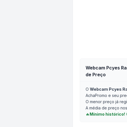
Webcam Pcyes Raz
de Preço
O
Webcam Pcyes Raz
AchaPromo e seu preç
O menor preço já regi
A média de preço nos 
🔥
Mínimo histórico!