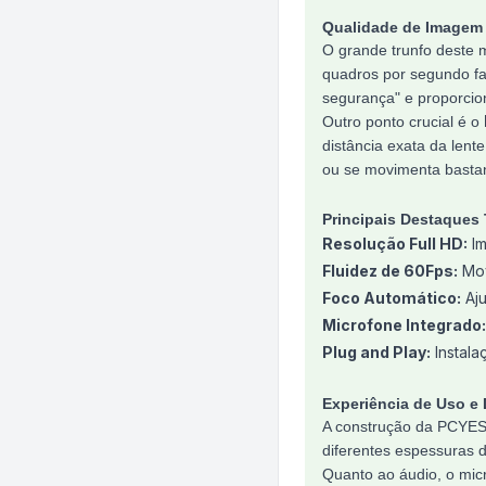
Qualidade de Imagem
O grande trunfo deste
quadros por segundo fa
segurança" e proporcio
Outro ponto crucial é o
distância exata da lent
ou se movimenta bastan
Principais Destaques
Resolução Full HD:
Im
Fluidez de 60Fps:
Mov
Foco Automático:
Aju
Microfone Integrado:
Plug and Play:
Instala
Experiência de Uso e
A construção da PCYES 
diferentes espessuras 
Quanto ao áudio, o mic