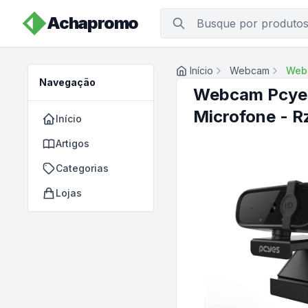
Achapromo
Início
Webcam
Webc
Navegação
Webcam Pcyes
Microfone - R
Início
Artigos
Categorias
Lojas