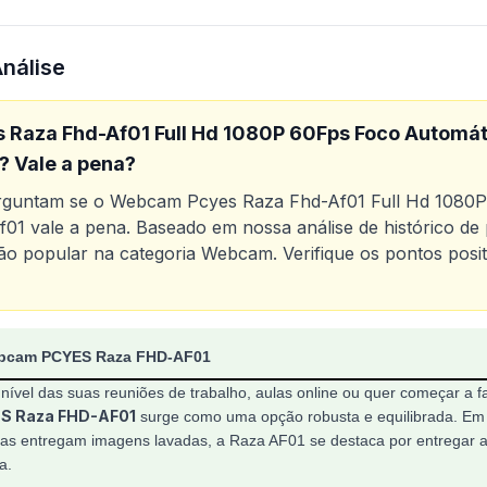
Análise
Raza Fhd-Af01 Full Hd 1080P 60Fps Foco Automát
 Vale a pena?
erguntam se o
Webcam Pcyes Raza Fhd-Af01 Full Hd 1080
f01
vale a pena. Baseado em nossa análise de histórico de p
o popular na categoria
Webcam
. Verifique os pontos posi
o
Webcam Pcyes Raza Fhd-Af01 Full Hd 1080P 60Fps Foco
ebcam PCYES Raza FHD-AF01
nível das suas reuniões de trabalho, aulas online ou quer começar a 
S Raza FHD-AF01
surge como uma opção robusta e equilibrada. E
s entregam imagens lavadas, a Raza AF01 se destaca por entregar a
a.