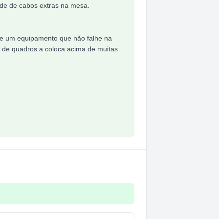
ade de cabos extras na mesa.
 de um equipamento que não falhe na
xa de quadros a coloca acima de muitas
ps Foco Automático Com Microfone - Rzfhdaf01