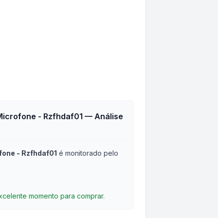
icrofone - Rzfhdaf01
— Análise
one - Rzfhdaf01
é monitorado pelo
excelente momento para comprar.