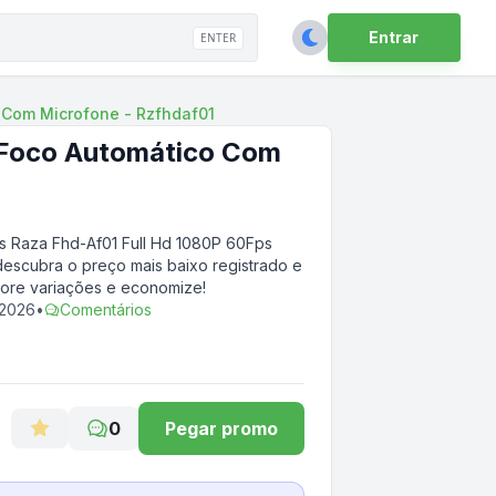
Entrar
ENTER
 Com Microfone - Rzfhdaf01
 Foco Automático Com
Raza Fhd-Af01 Full Hd 1080P 60Fps
descubra o preço mais baixo registrado e
tore variações e economize!
 2026
•
Comentários
0
Pegar promo