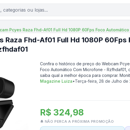
am Pcyes Raza Fhd-Af01 Full Hd 1080P 60Fps Foco Automático
 Raza Fhd-Af01 Full Hd 1080P 60Fps
zfhdaf01
Confira o histórico de preço do
Webcam Pcyes 
Foco Automático Com Microfone - Rzfhdaf01
, 
saiba qual a melhor época para comprar. Moni
Magazine Luiza
•
Terça-feira, 28 de Julho de
R$ 324,98
🔔 NÃO PERCA A PRÓXIMA PROMOÇÃO