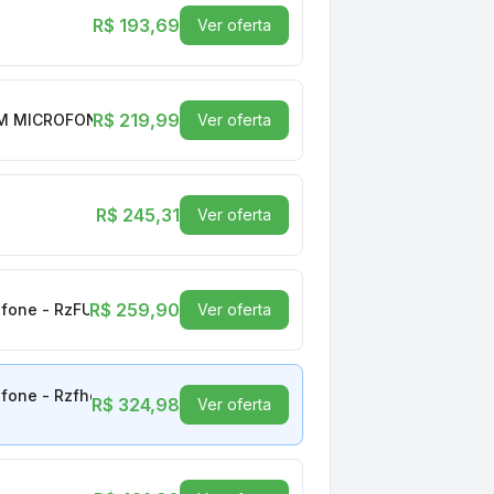
R$ 193,69
Ver oferta
R$ 219,99
M MICROFONE - RZFHDAF01
Ver oferta
R$ 245,31
Ver oferta
R$ 259,90
ofone - RzFULL HDaf01
Ver oferta
fone - Rzfhdaf01
R$ 324,98
Ver oferta