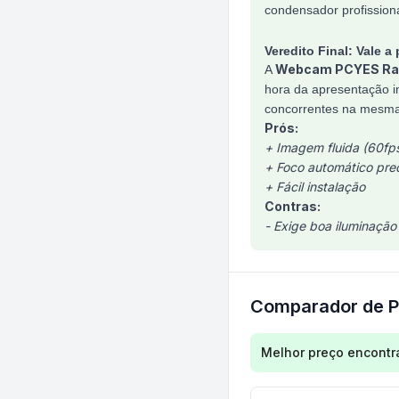
condensador profission
Veredito Final: Vale a
Webcam PCYES Ra
A
hora da apresentação im
concorrentes na mesma 
Prós:
+ Imagem fluida (60fp
+ Foco automático pre
+ Fácil instalação
Contras:
- Exige boa iluminaçã
Comparador de P
Comparação de preç
Melhor preço encontr