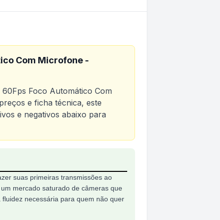
ico Com Microfone -
P 60Fps Foco Automático Com
reços e ficha técnica, este
tivos e negativos abaixo para
 Automático Com Microfone - Rzfhdaf01
fazer suas primeiras transmissões ao
m um mercado saturado de câmeras que
 fluidez necessária para quem não quer