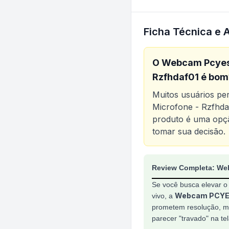
Ficha Técnica e 
O
Webcam Pcyes 
Rzfhdaf01
é bom?
Muitos usuários p
Microfone - Rzfhda
produto é uma opçã
tomar sua decisão.
Análise do produt
Review Completa: W
Se você busca elevar o 
Webcam PCYE
vivo, a
prometem resolução, ma
parecer "travado" na tel