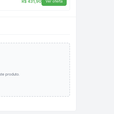
R$ 431,90
Ver oferta
ste produto.