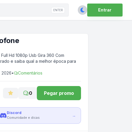
Entrar
ENTER
rofone
Full Hd 1080p Usb Gira 360 Com
trado e saiba qual a melhor época para
e 2026
•
Comentários
0
Pegar promo
Discord
→
Comunidade e dicas