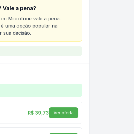
 Vale a pena?
Com Microfone
vale a pena.
to é uma opção popular na
r sua decisão.
ne
Microfone
R$ 39,73
Ver oferta