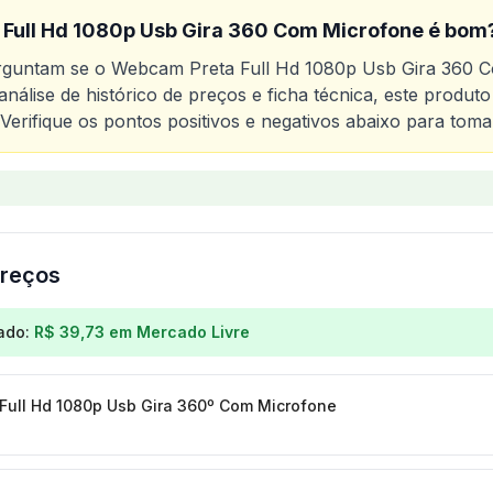
Full Hd 1080p Usb Gira 360 Com Microfone
é bom?
erguntam se o
Webcam Preta Full Hd 1080p Usb Gira 360 
nálise de histórico de preços e ficha técnica, este produ
 Verifique os pontos positivos e negativos abaixo para toma
o
Webcam Preta Full Hd 1080p Usb Gira 360 Com Microfo
reços
os para
Webcam Preta Full Hd 1080p Usb Gira 360 Com 
ado:
R$ 39,73
em
Mercado Livre
Full Hd 1080p Usb Gira 360º Com Microfone