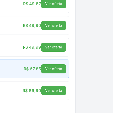
R$ 49,87
Ver oferta
R$ 49,90
Ver oferta
R$ 49,99
Ver oferta
R$ 67,85
Ver oferta
R$ 86,90
Ver oferta