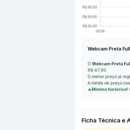
Webcam Preta Ful
O
Webcam Preta Ful
R$ 67,85
.
O menor preço já regi
A média de preço nos 
🔥
Mínimo histórico!
Ficha Técnica e 