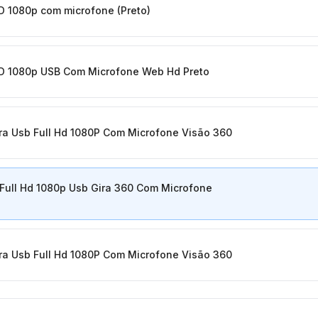
 1080p com microfone (Preto)
D 1080p USB Com Microfone Web Hd Preto
 Usb Full Hd 1080P Com Microfone Visão 360
Full Hd 1080p Usb Gira 360 Com Microfone
 Usb Full Hd 1080P Com Microfone Visão 360