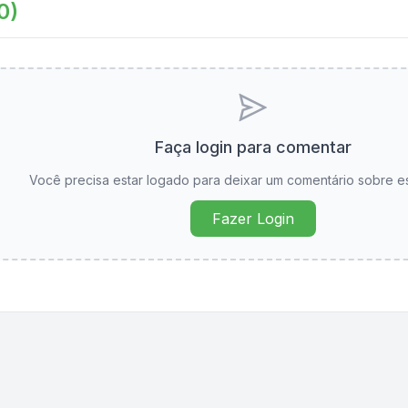
0
)
Faça login para comentar
Você precisa estar logado para deixar um comentário sobre e
Fazer Login