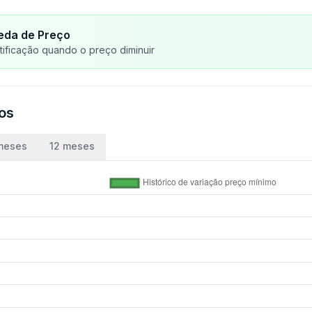
eda de Preço
ificação quando o preço diminuir
ços
meses
12 meses