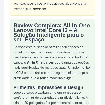
pontos positivos e negativos abaixo para
tomar sua decisão.
Review Completa: All In One
Análise do produto
All In One Lenovo Intel Core I
Lenovo Intel Core i3 – A
Solução Inteligente para o
seu Espaço
Se você está buscando otimizar seu espaço de
trabalho ou quer um computador doméstico que
não transforme sua mesa em um emaranhado de
All In One da Lenovo
cabos, o
é uma das opções
mais equilibradas do mercado atual. Unindo monitor
e CPU em um único corpo elegante, ele entrega a
praticidade que a rotina moderna exige.
Primeiras Impressões e Design
preto fosco
Logo de cara, o acabamento em
confere um ar de sobriedade e profissionalismo. A
tela de 20 polegadas é o ponto central, oferecendo