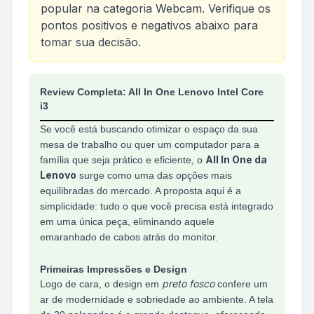
popular na categoria
Webcam
. Verifique os
pontos positivos e negativos abaixo para
tomar sua decisão.
Análise do produto
All In One Lenovo Intel Core 
Review Completa: All In One Lenovo Intel Core
i3
Se você está buscando otimizar o espaço da sua
mesa de trabalho ou quer um computador para a
All In One da
família que seja prático e eficiente, o
Lenovo
surge como uma das opções mais
equilibradas do mercado. A proposta aqui é a
simplicidade: tudo o que você precisa está integrado
em uma única peça, eliminando aquele
emaranhado de cabos atrás do monitor.
Primeiras Impressões e Design
preto fosco
Logo de cara, o design em
confere um
ar de modernidade e sobriedade ao ambiente. A tela