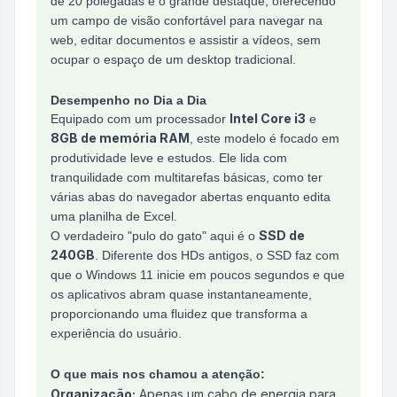
de 20 polegadas é o grande destaque, oferecendo
um campo de visão confortável para navegar na
web, editar documentos e assistir a vídeos, sem
ocupar o espaço de um desktop tradicional.
Desempenho no Dia a Dia
Intel Core i3
Equipado com um processador
e
8GB de memória RAM
, este modelo é focado em
produtividade leve e estudos. Ele lida com
tranquilidade com multitarefas básicas, como ter
várias abas do navegador abertas enquanto edita
uma planilha de Excel.
SSD de
O verdadeiro "pulo do gato" aqui é o
240GB
. Diferente dos HDs antigos, o SSD faz com
que o Windows 11 inicie em poucos segundos e que
os aplicativos abram quase instantaneamente,
proporcionando uma fluidez que transforma a
experiência do usuário.
O que mais nos chamou a atenção:
Organização:
Apenas um cabo de energia para