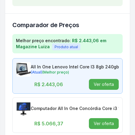
Comparador de Preços
Comparação de preços para
All In One Lenovo Inte
Melhor preço encontrado:
R$ 2.443,06
em
Magazine Luiza
Produto atual
All In One Lenovo Intel Core I3 8gb 240gb Ssd Te
(Atual)
(Melhor preço)
R$ 2.443,06
Ver oferta
Computador All In One Concórdia Core i3 12100 
R$ 5.066,37
Ver oferta