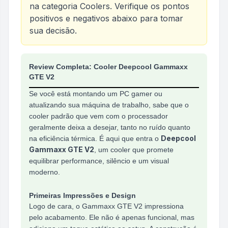
na categoria
Coolers
. Verifique os pontos
positivos e negativos abaixo para tomar
sua decisão.
Análise do produto
Cooler P/ Processador Deepc
Review Completa: Cooler Deepcool Gammaxx
GTE V2
Se você está montando um PC gamer ou
atualizando sua máquina de trabalho, sabe que o
cooler padrão que vem com o processador
geralmente deixa a desejar, tanto no ruído quanto
Deepcool
na eficiência térmica. É aqui que entra o
Gammaxx GTE V2
, um cooler que promete
equilibrar performance, silêncio e um visual
moderno.
Primeiras Impressões e Design
Logo de cara, o Gammaxx GTE V2 impressiona
pelo acabamento. Ele não é apenas funcional, mas