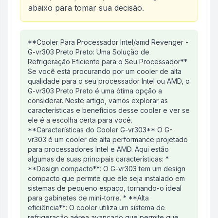
abaixo para tomar sua decisão.
Análise do produto
**Cooler Para Processador Intel/amd Revenger -
Cooler Para Processador Inte
G-vr303 Preto Preto: Uma Solução de
Refrigeração Eficiente para o Seu Processador**
Se você está procurando por um cooler de alta
qualidade para o seu processador Intel ou AMD, o
G-vr303 Preto Preto é uma ótima opção a
considerar. Neste artigo, vamos explorar as
características e benefícios desse cooler e ver se
ele é a escolha certa para você.
**Características do Cooler G-vr303** O G-
vr303 é um cooler de alta performance projetado
para processadores Intel e AMD. Aqui estão
algumas de suas principais características: *
**Design compacto**: O G-vr303 tem um design
compacto que permite que ele seja instalado em
sistemas de pequeno espaço, tornando-o ideal
para gabinetes de mini-torre. * **Alta
eficiência**: O cooler utiliza um sistema de
refrigeração aérea avançado que permite que