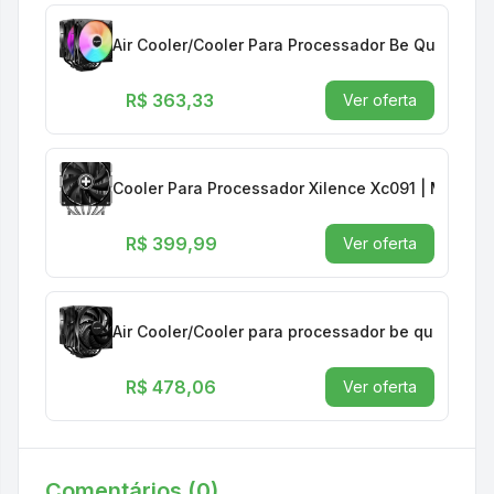
Air Cooler/Cooler Para Processador Be Quiet Pur
R$ 363,33
Ver oferta
Cooler Para Processador Xilence Xc091 | M806d.b
R$ 399,99
Ver oferta
Air Cooler/Cooler para processador be quiet! Pu
R$ 478,06
Ver oferta
Comentários (
0
)