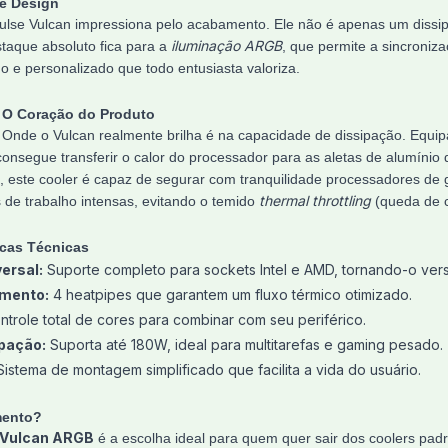
 e Design
Pulse Vulcan impressiona pelo acabamento. Ele não é apenas um dissi
iluminação ARGB
staque absoluto fica para a
, que permite a sincroniz
ido e personalizado que todo entusiasta valoriza.
 O Coração do Produto
 Onde o Vulcan realmente brilha é na capacidade de dissipação. Equ
 consegue transferir o calor do processador para as aletas de alumíni
, este cooler é capaz de segurar com tranquilidade processadores de 
thermal throttling
de trabalho intensas, evitando o temido
(queda de c
icas Técnicas
ersal:
Suporte completo para sockets Intel e AMD, tornando-o versát
amento:
4 heatpipes que garantem um fluxo térmico otimizado.
trole total de cores para combinar com seu periférico.
pação:
Suporta até 180W, ideal para multitarefas e gaming pesado.
istema de montagem simplificado que facilita a vida do usuário.
mento?
 Vulcan ARGB
é a escolha ideal para quem quer sair dos coolers padr