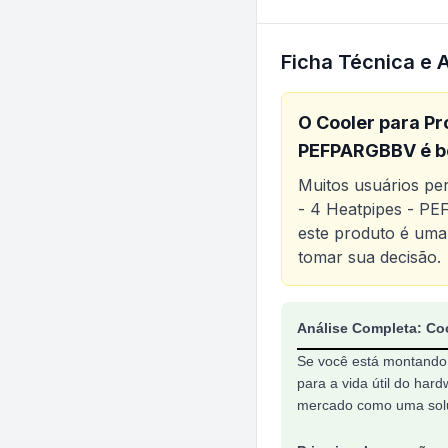
Ficha Técnica e 
O
Cooler para Pr
PEFPARGBBV
é b
Muitos usuários p
- 4 Heatpipes - 
este produto é uma
tomar sua decisão.
Análise do produt
Análise Completa: Co
Se você está montando 
para a vida útil do ha
mercado como uma soluç