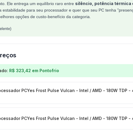
silêncio, potência térmica
to. Ele entrega um equilíbrio raro entre
 estabilidade para seu processador e quer que seu PC tenha "presença
lhores opções de custo-benefício da categoria.
lente)
reços
os para
Cooler para Processador PCYes Frost Pulse Vul
ado:
R$ 323,42
em
Pontofrio
ocessador PCYes Frost Pulse Vulcan - Intel / AMD - 180W TDP -
ocessador PCYes Frost Pulse Vulcan - Intel / AMD - 180W TDP -