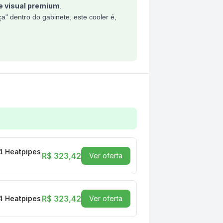
 e visual premium
.
" dentro do gabinete, este cooler é,
can ARGB - Intel/AMD - 180W - 4 Heatpipes - PEFPARGBB
 4 Heatpipes - PEFPBV
R$ 323,42
Ver oferta
R$ 323,42
 4 Heatpipes - PEFPBV
Ver oferta