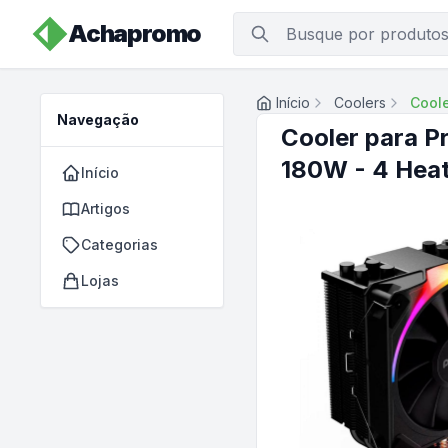
Achapromo
Início
Coolers
Coole
Navegação
Cooler para P
180W - 4 Hea
Início
Artigos
Categorias
Lojas