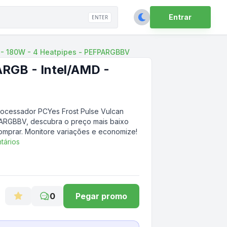
Entrar
ENTER
D - 180W - 4 Heatpipes - PEFPARGBBV
ARGB - Intel/AMD -
rocessador PCYes Frost Pulse Vulcan
FPARGBBV
, descubra o preço mais baixo
comprar. Monitore variações e economize!
tários
0
Pegar promo