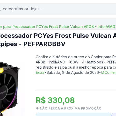
r para Processador PCYes Frost Pulse Vulcan ARGB - Intel/AM
rocessador PCYes Frost Pulse Vulcan 
tpipes - PEFPARGBBV
Confira o histórico de preço do
Cooler para P
ARGB - Intel/AMD - 180W - 4 Heatpipes - PE
registrado e saiba qual a melhor época para 
Extra
•
Sábado, 8 de Agosto de 2026
•
Comen
R$ 330,08
🔔 NÃO PERCA A PRÓXIMA PROMOÇÃO