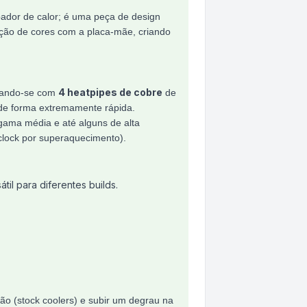
pador de calor; é uma peça de design
ação de cores com a placa-mãe, criando
4 heatpipes de cobre
ipando-se com
de
o de forma extremamente rápida.
gama média e até alguns de alta
lock por superaquecimento).
il para diferentes builds.
ão (stock coolers) e subir um degrau na