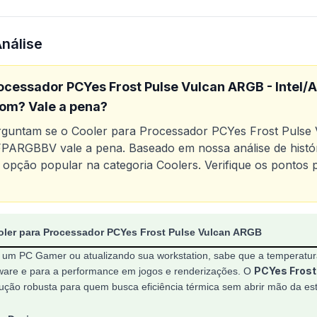
Análise
ocessador PCYes Frost Pulse Vulcan ARGB - Intel/
om? Vale a pena?
erguntam se o
Cooler para Processador PCYes Frost Pulse
PEFPARGBBV
vale a pena. Baseado em nossa análise de histór
 opção popular na categoria
Coolers
. Verifique os pontos 
o
Cooler para Processador PCYes Frost Pulse Vulcan ARG
oler para Processador PCYes Frost Pulse Vulcan ARGB
um PC Gamer ou atualizando sua workstation, sabe que a temperatura
PCYes Frost
rdware e para a performance em jogos e renderizações. O
ão robusta para quem busca eficiência térmica sem abrir mão da es