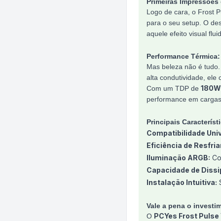
Primeiras Impressões
Logo de cara, o Frost 
para o seu setup. O de
aquele efeito visual flu
Performance Térmica:
Mas beleza não é tudo.
alta condutividade, ele
180W
Com um TDP de
performance em cargas 
Principais Característ
Compatibilidade Univ
Eficiência de Resfri
Iluminação ARGB:
Con
Capacidade de Dissi
Instalação Intuitiva:
S
Vale a pena o investi
PCYes Frost Pulse
O