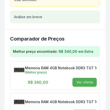
Análise do produto
Análise em breve
Memoria Ram 4GB TGT Galax
Comparador de Preços
Comparação de preços para
Memoria Ram 4GB TGT
Melhor preço encontrado:
R$ 340,00
em
Extra
Memoria RAM 4GB Notebook DDR3 TGT 1600MHZ
(Melhor preço)
R$ 340,00
Ver oferta
Memoria RAM 4GB Notebook DDR3 TGT 1600MHZ