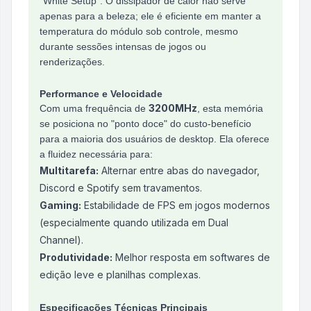
"White Setup". O dissipador de calor não serve
apenas para a beleza; ele é eficiente em manter a
temperatura do módulo sob controle, mesmo
durante sessões intensas de jogos ou
renderizações.
Performance e Velocidade
3200MHz
Com uma frequência de
, esta memória
se posiciona no "ponto doce" do custo-benefício
para a maioria dos usuários de desktop. Ela oferece
a fluidez necessária para:
Multitarefa:
Alternar entre abas do navegador,
Discord e Spotify sem travamentos.
Gaming:
Estabilidade de FPS em jogos modernos
(especialmente quando utilizada em Dual
Channel).
Produtividade:
Melhor resposta em softwares de
edição leve e planilhas complexas.
Especificações Técnicas Principais