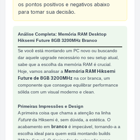
os pontos positivos e negativos abaixo
para tomar sua decisão.
Análise do produto
Memoria RAM Desktop Hiksem
Análise Completa: Memória RAM Desktop
Hiksemi Future 8GB 3200MHz Branco
Se você está montando um PC novo ou buscando
dar aquele upgrade necessário no seu setup atual,
sabe que a escolha da memória RAM é crucial.
Memória RAM Hiksemi
Hoje, vamos analisar a
Future de 8GB 3200MHz
na cor branca, um
componente que consegue equilibrar performance
sólida com um visual moderno e clean.
Primeiras Impressões e Design
A primeira coisa que chama a atenção na linha
Future
da Hiksemi é, sem dúvida, a estética. O
branco
acabamento em
é impecável, tornando-a a
escolha ideal para quem está montando builds