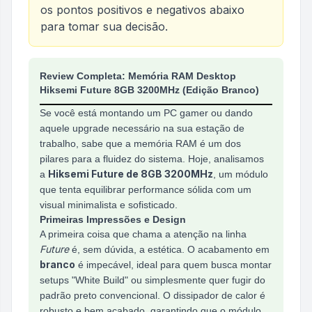
os pontos positivos e negativos abaixo
para tomar sua decisão.
Análise do produto
Memoria RAM Desktop Hiksem
Review Completa: Memória RAM Desktop
Hiksemi Future 8GB 3200MHz (Edição Branco)
Se você está montando um PC gamer ou dando
aquele upgrade necessário na sua estação de
trabalho, sabe que a memória RAM é um dos
pilares para a fluidez do sistema. Hoje, analisamos
Hiksemi Future de 8GB 3200MHz
a
, um módulo
que tenta equilibrar performance sólida com um
visual minimalista e sofisticado.
Primeiras Impressões e Design
A primeira coisa que chama a atenção na linha
Future
é, sem dúvida, a estética. O acabamento em
branco
é impecável, ideal para quem busca montar
setups "White Build" ou simplesmente quer fugir do
padrão preto convencional. O dissipador de calor é
robusto e bem acabado, garantindo que o módulo