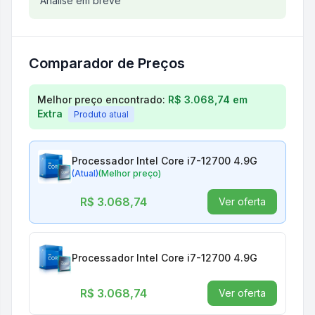
Análise do produto
Análise em breve
Processador Intel Core i7-12
Comparador de Preços
Comparação de preços para
Processador Intel Cor
Melhor preço encontrado:
R$ 3.068,74
em
Extra
Produto atual
Processador Intel Core i7-12700 4.9G
(Atual)
(Melhor preço)
R$ 3.068,74
Ver oferta
Processador Intel Core i7-12700 4.9G
R$ 3.068,74
Ver oferta